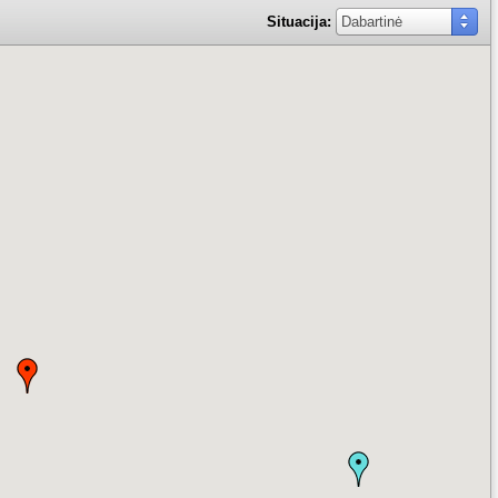
Situacija:
Dabartinė
Dabartinė