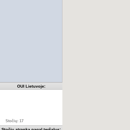
OUI Lietuvoje:
Stočių: 17
Stočių atranka pagal teršalus: